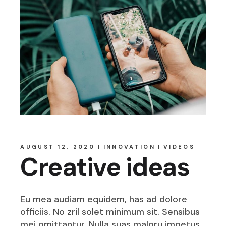
AUGUST 12, 2020
INNOVATION
VIDEOS
Creative ideas
Eu mea audiam equidem, has ad dolore
officiis. No zril solet minimum sit. Sensibus
mei omittantur. Nulla suas maloru impetus