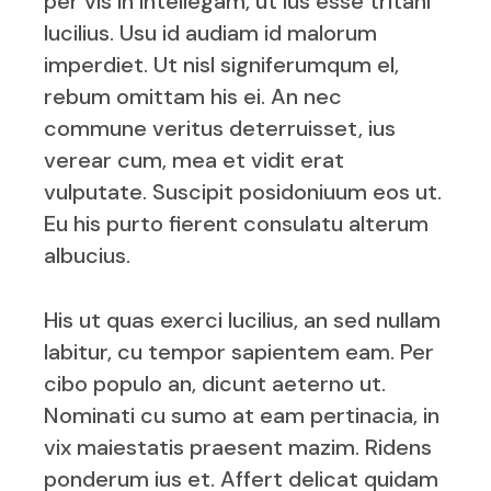
per vis in intellegam, ut ius esse tritani
lucilius. Usu id audiam id malorum
imperdiet. Ut nisl signiferumqum el,
rebum omittam his ei. An nec
commune veritus deterruisset, ius
verear cum, mea et vidit erat
vulputate. Suscipit posidoniuum eos ut.
Eu his purto fierent consulatu alterum
albucius.
His ut quas exerci lucilius, an sed nullam
labitur, cu tempor sapientem eam. Per
cibo populo an, dicunt aeterno ut.
Nominati cu sumo at eam pertinacia, in
vix maiestatis praesent mazim. Ridens
ponderum ius et. Affert delicat quidam