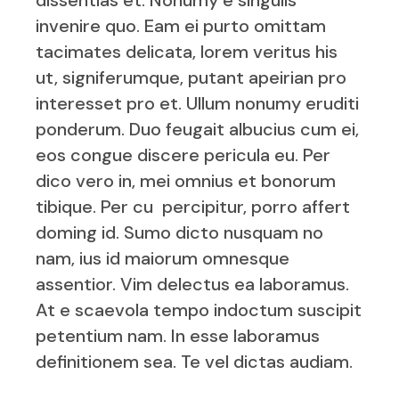
dissentias et. Nonumy e singulis
invenire quo. Eam ei purto omittam
tacimates delicata, lorem veritus his
ut, signiferumque, putant apeirian pro
interesset pro et. Ullum nonumy eruditi
ponderum. Duo feugait albucius cum ei,
eos congue discere pericula eu. Per
dico vero in, mei omnius et bonorum
tibique. Per cu percipitur, porro affert
doming id. Sumo dicto nusquam no
nam, ius id maiorum omnesque
assentior. Vim delectus ea laboramus.
At e scaevola tempo indoctum suscipit
petentium nam. In esse laboramus
definitionem sea. Te vel dictas audiam.