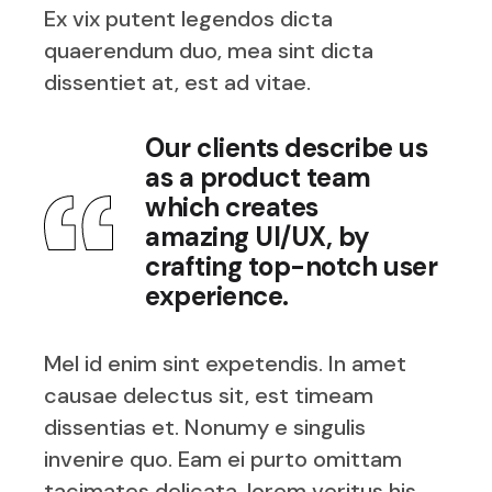
Ex vix putent legendos dicta
quaerendum duo, mea sint dicta
dissentiet at, est ad vitae.
Our clients describe us
as a product team
which creates
amazing UI/UX, by
crafting top-notch user
experience.
Mel id enim sint expetendis. In amet
causae delectus sit, est timeam
dissentias et. Nonumy e singulis
invenire quo. Eam ei purto omittam
tacimates delicata, lorem veritus his