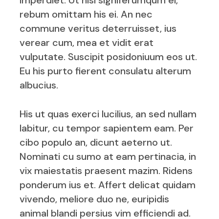
imperdiet. Ut nisl signiferumqum el,
rebum omittam his ei. An nec
commune veritus deterruisset, ius
verear cum, mea et vidit erat
vulputate. Suscipit posidoniuum eos ut.
Eu his purto fierent consulatu alterum
albucius.
His ut quas exerci lucilius, an sed nullam
labitur, cu tempor sapientem eam. Per
cibo populo an, dicunt aeterno ut.
Nominati cu sumo at eam pertinacia, in
vix maiestatis praesent mazim. Ridens
ponderum ius et. Affert delicat quidam
vivendo, meliore duo ne, euripidis
animal blandi persius vim efficiendi ad.